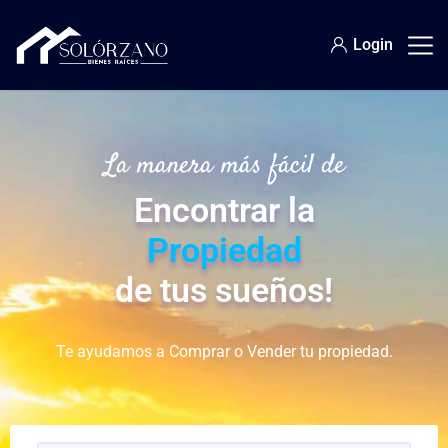
Login
La manera más fácil de
Encontrar la
Propiedad
de tus sueños!
Te ayudamos a Comprar o Vender tu propiedad.