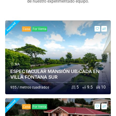
de nuestro experimentado equipo.
Featured
Casa
For Venta
NA
ESPECTACULAR MANSIÓN UBICADA EN
VILLA FONTANA SUR
5
9.5
10
935 / metros cuadrados
Featured
Casa
For Venta