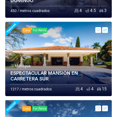
DOMINGO
4
4.5
3
450 / metros cuadrados
Featured
Casa
For Renta
Managua
ESPECTACULAR MANSIÓN EN
CARRETERA SUR
4
4
15
1217 / metros cuadrados
Featured
Casa
For Renta