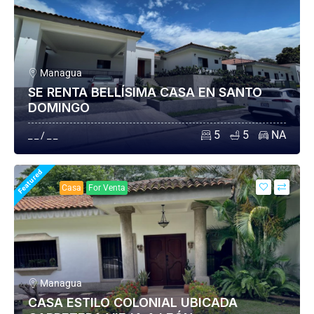
Managua
SE RENTA BELLÍSIMA CASA EN SANTO
DOMINGO
5
5
NA
_ _ / _ _
Featured
Casa
For Venta
Managua
CASA ESTILO COLONIAL UBICADA