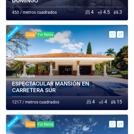
DOMINGO
4
4.5
3
450 / metros cuadrados
Featured
Casa
For Renta
Managua
ESPECTACULAR MANSIÓN EN
CARRETERA SUR
4
4
15
1217 / metros cuadrados
Featured
Casa
For Renta