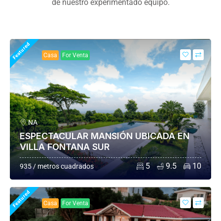
de nuestro experimentado equipo.
Featured
Casa
For Venta
NA
ESPECTACULAR MANSIÓN UBICADA EN
VILLA FONTANA SUR
5
9.5
10
935 / metros cuadrados
Featured
Casa
For Venta