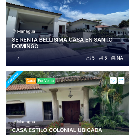
Managua
SE RENTA BELLÍSIMA CASA EN SANTO
DOMINGO
5
5
NA
_ _ / _ _
Featured
Casa
For Venta
Managua
CASA ESTILO COLONIAL UBICADA