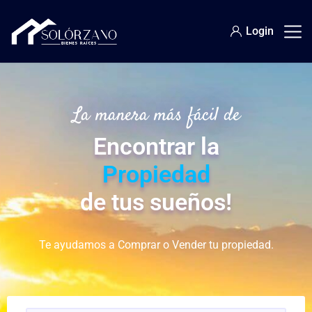
Login
La manera más fácil de
Encontrar la
Propiedad
de tus sueños!
Te ayudamos a Comprar o Vender tu propiedad.