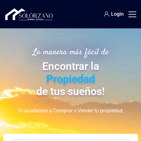
Login
La manera más fácil de
Encontrar la
Propiedad
de tus sueños!
Te ayudamos a Comprar o Vender tu propiedad.