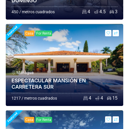
DOMINGO
4
4.5
3
450 / metros cuadrados
Featured
Casa
For Renta
Managua
ESPECTACULAR MANSIÓN EN
CARRETERA SUR
4
4
15
1217 / metros cuadrados
Featured
Casa
For Renta