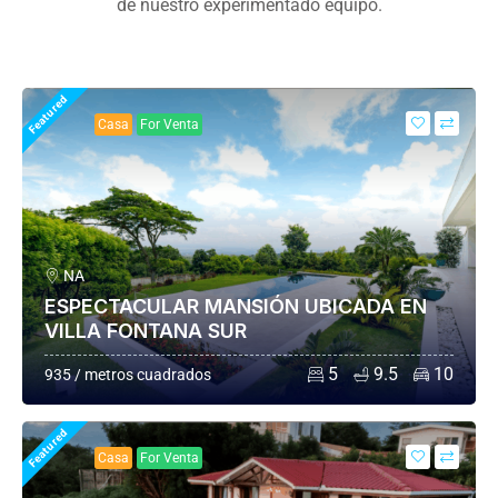
de nuestro experimentado equipo.
Featured
Casa
For Venta
NA
ESPECTACULAR MANSIÓN UBICADA EN
VILLA FONTANA SUR
5
9.5
10
935 / metros cuadrados
Featured
Casa
For Venta