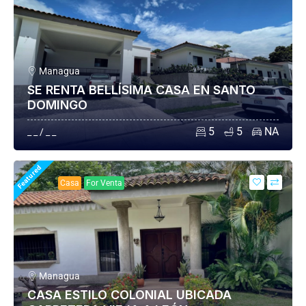
Managua
SE RENTA BELLÍSIMA CASA EN SANTO
DOMINGO
5
5
NA
_ _ / _ _
Featured
Casa
For Venta
Managua
CASA ESTILO COLONIAL UBICADA