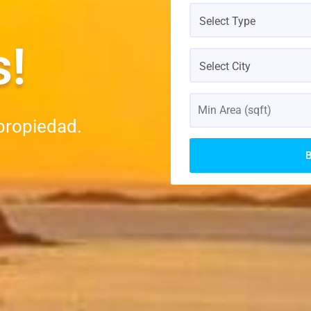
Select Type
s!
Select City
propiedad.
B