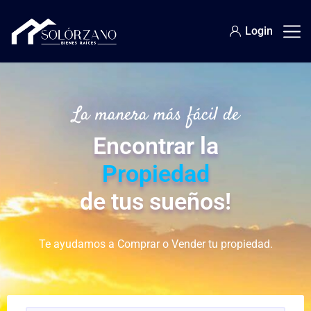
Login
La manera más fácil de
Encontrar la
Propiedad
de tus sueños!
Te ayudamos a Comprar o Vender tu propiedad.