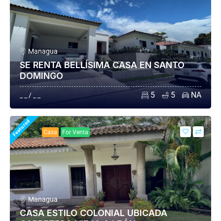
Managua
SE RENTA BELLÍSIMA CASA EN SANTO
DOMINGO
5
5
NA
_ _ / _ _
Featured
Casa
For Venta
Managua
CASA ESTILO COLONIAL UBICADA