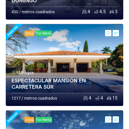
DOMINGO
4
4.5
3
450 / metros cuadrados
Featured
Casa
For Renta
Managua
ESPECTACULAR MANSIÓN EN
CARRETERA SUR
4
4
15
1217 / metros cuadrados
Featured
Casa
For Renta