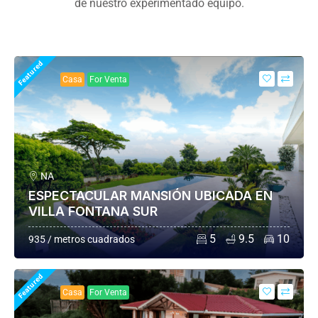
de nuestro experimentado equipo.
Featured
Casa
For Venta
NA
ESPECTACULAR MANSIÓN UBICADA EN
VILLA FONTANA SUR
5
9.5
10
935 / metros cuadrados
Featured
Casa
For Venta