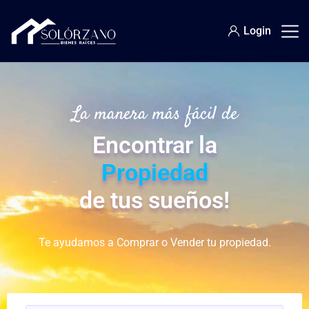
Login
La manera más fácil de
Encontrar la
Propiedad
de tus sueños!
Te ayudamos a Comprar o Vender tu propiedad.