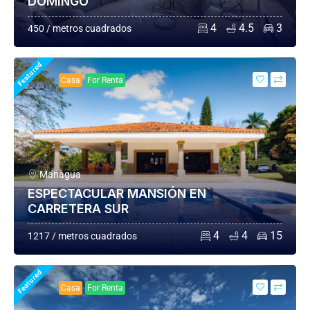
DOMINGO
4
4.5
3
450 / metros cuadrados
Featured
Casa
For Renta
Managua
ESPECTACULAR MANSIÓN EN
CARRETERA SUR
4
4
15
1217 / metros cuadrados
Featured
Casa
For Renta