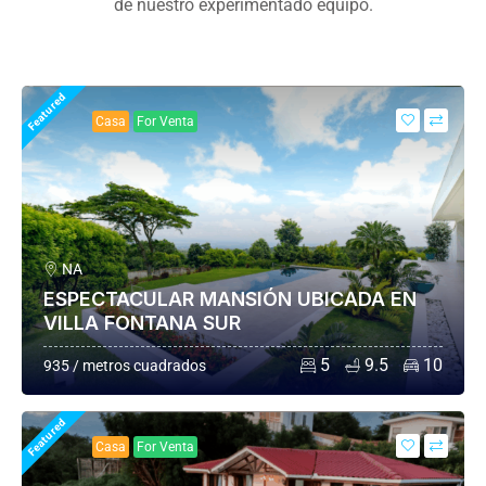
de nuestro experimentado equipo.
Featured
Casa
For Venta
NA
ESPECTACULAR MANSIÓN UBICADA EN
VILLA FONTANA SUR
5
9.5
10
935 / metros cuadrados
Featured
Casa
For Venta