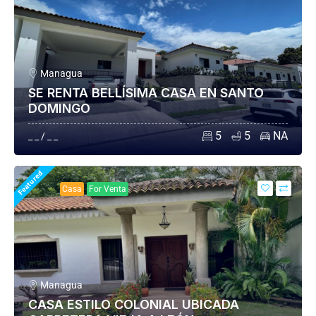
Managua
SE RENTA BELLÍSIMA CASA EN SANTO
DOMINGO
5
5
NA
_ _ / _ _
Featured
Casa
For Venta
Managua
CASA ESTILO COLONIAL UBICADA