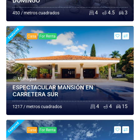
DOMINGO
4
4.5
3
450 / metros cuadrados
Featured
Casa
For Renta
Managua
ESPECTACULAR MANSIÓN EN
CARRETERA SUR
4
4
15
1217 / metros cuadrados
Featured
Casa
For Renta