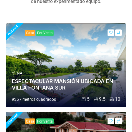
de nuestro experimentado equipo.
Featured
Casa
For Venta
NA
ESPECTACULAR MANSIÓN UBICADA EN
VILLA FONTANA SUR
5
9.5
10
935 / metros cuadrados
Featured
Casa
For Venta