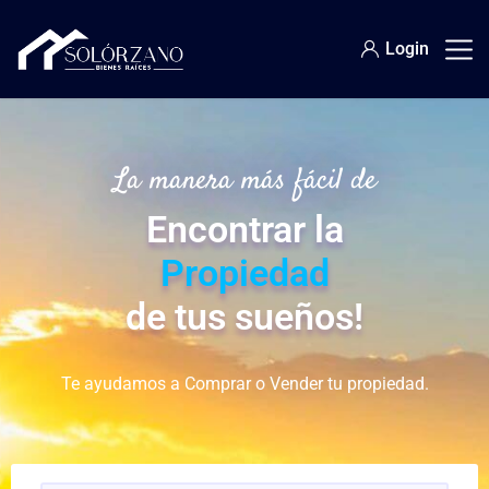
Login
La manera más fácil de
Encontrar la
Propiedad
de tus sueños!
Te ayudamos a Comprar o Vender tu propiedad.