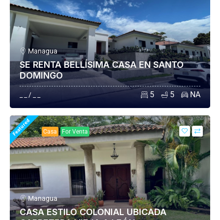
Managua
SE RENTA BELLÍSIMA CASA EN SANTO
DOMINGO
5
5
NA
_ _ / _ _
Featured
Casa
For Venta
Managua
CASA ESTILO COLONIAL UBICADA