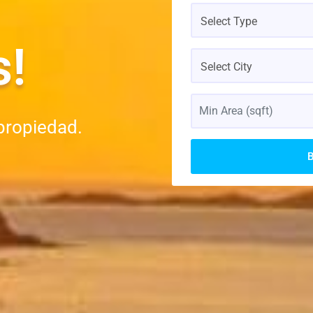
Select Type
s!
Select City
propiedad.
B