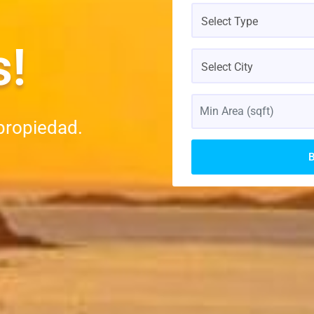
Select Type
s!
Select City
propiedad.
B