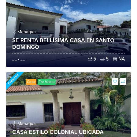
Managua
SE RENTA BELLÍSIMA CASA EN SANTO
DOMINGO
5
5
NA
_ _ / _ _
Featured
Casa
For Venta
Managua
CASA ESTILO COLONIAL UBICADA