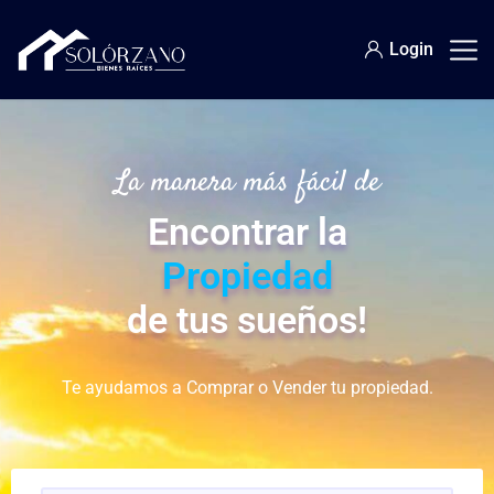
Login
La manera más fácil de
Encontrar la
Propiedad
de tus sueños!
Te ayudamos a Comprar o Vender tu propiedad.