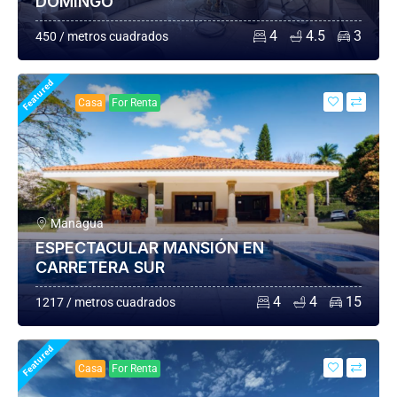
DOMINGO
4
4.5
3
450 / metros cuadrados
Featured
Casa
For Renta
Managua
ESPECTACULAR MANSIÓN EN
CARRETERA SUR
4
4
15
1217 / metros cuadrados
Featured
Casa
For Renta