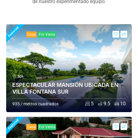
de nuestro experimentado equipo.
Featured
Casa
For Venta
NA
ESPECTACULAR MANSIÓN UBICADA EN
VILLA FONTANA SUR
5
9.5
10
935 / metros cuadrados
Featured
Casa
For Venta