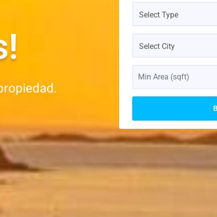
Select Type
s!
Select City
propiedad.
B