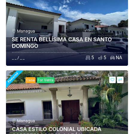
Managua
SE RENTA BELLÍSIMA CASA EN SANTO
DOMINGO
5
5
NA
_ _ / _ _
Featured
Casa
For Venta
Managua
CASA ESTILO COLONIAL UBICADA