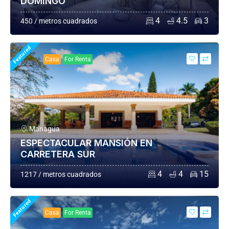
DOMINGO
4
4.5
3
450 / metros cuadrados
Featured
Casa
For Renta
Managua
ESPECTACULAR MANSIÓN EN
CARRETERA SUR
4
4
15
1217 / metros cuadrados
Featured
Casa
For Renta