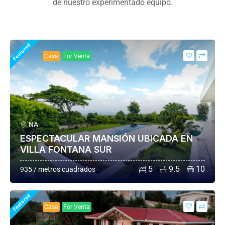
de nuestro experimentado equipo.
Featured
Casa
For Venta
NA
ESPECTACULAR MANSIÓN UBICADA EN
VILLA FONTANA SUR
5
9.5
10
935 / metros cuadrados
Featured
Casa
For Venta