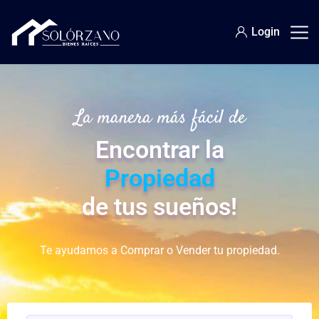
Login
La manera más fácil de
Encontrar la
Propiedad
de tus sueños!
Te ayudamos a Comprar o Vender tu propiedad.