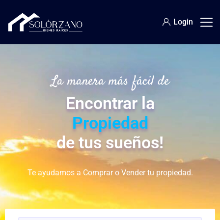
Login
La manera más fácil de
Encontrar la
Propiedad
de tus sueños!
Te ayudamos a Comprar o Vender tu propiedad.