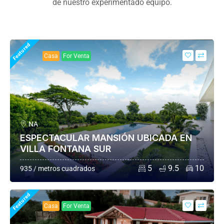
de nuestro experimentado equipo.
Featured
Casa
For Venta
NA
ESPECTACULAR MANSIÓN UBICADA EN
VILLA FONTANA SUR
5
9.5
10
935 / metros cuadrados
Featured
Casa
For Venta