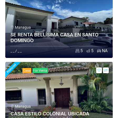
Managua
SE RENTA BELLÍSIMA CASA EN SANTO
DOMINGO
5
5
NA
_ _ / _ _
Featured
Casa
For Venta
Managua
CASA ESTILO COLONIAL UBICADA