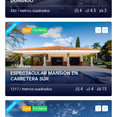
DOMINGO
4
4.5
3
450 / metros cuadrados
Featured
Casa
For Renta
Managua
ESPECTACULAR MANSIÓN EN
CARRETERA SUR
4
4
15
1217 / metros cuadrados
Featured
Casa
For Renta