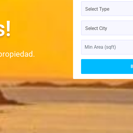
Select Type
s!
Select City
propiedad.
B