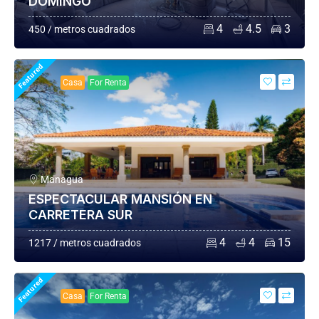
DOMINGO
4
4.5
3
450 / metros cuadrados
Featured
Casa
For Renta
Managua
ESPECTACULAR MANSIÓN EN
CARRETERA SUR
4
4
15
1217 / metros cuadrados
Featured
Casa
For Renta