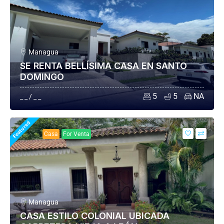
Managua
SE RENTA BELLÍSIMA CASA EN SANTO
DOMINGO
5
5
NA
_ _ / _ _
Featured
Casa
For Venta
Managua
CASA ESTILO COLONIAL UBICADA