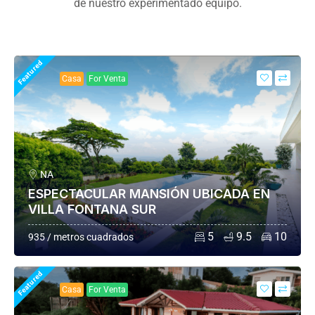
de nuestro experimentado equipo.
Featured
Casa
For Venta
NA
ESPECTACULAR MANSIÓN UBICADA EN
VILLA FONTANA SUR
5
9.5
10
935 / metros cuadrados
Featured
Casa
For Venta