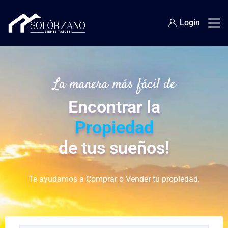
Login
La manera más fácil de
Encontrar la
Propiedad
de tus sueños!
Te ayudamos a Comprar o Vender tu propiedad.