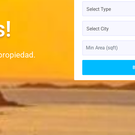
Select Type
s!
Select City
propiedad.
B