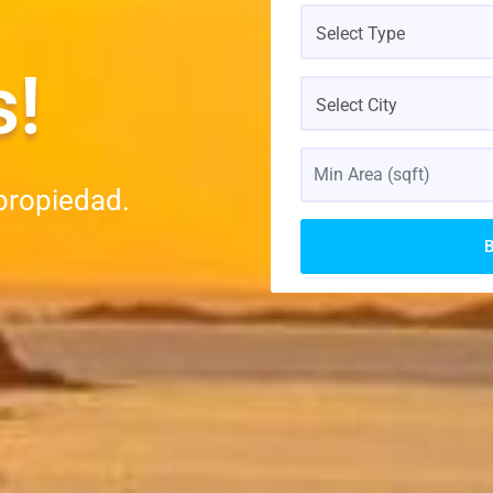
Select Type
s!
Select City
propiedad.
B