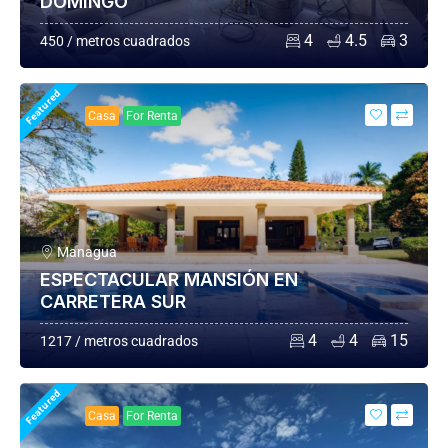
DOMINGO
4
4.5
3
450 / metros cuadrados
Featured
Casa
For Renta
Managua
ESPECTACULAR MANSIÓN EN
CARRETERA SUR
4
4
15
1217 / metros cuadrados
Featured
Casa
For Renta