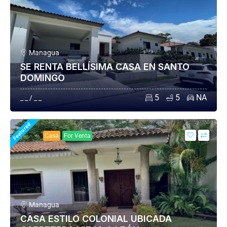
Managua
SE RENTA BELLÍSIMA CASA EN SANTO
DOMINGO
5
5
NA
_ _ / _ _
Featured
Casa
For Venta
Managua
CASA ESTILO COLONIAL UBICADA