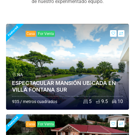
de nuestro experimentado equipo.
Featured
Casa
For Venta
NA
ESPECTACULAR MANSIÓN UBICADA EN
VILLA FONTANA SUR
5
9.5
10
935 / metros cuadrados
Featured
Casa
For Venta