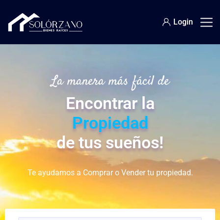
Login
La manera más fácil de
Encontrar la
Propiedad
de tus sueños!
Te ayudamos a Comprar o Vender tu propiedad.