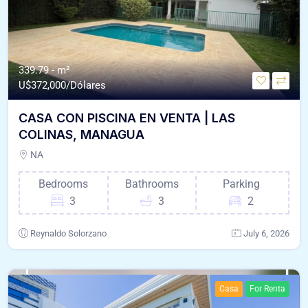
339.79 - m²
U$
372,000/Dólares
CASA CON PISCINA EN VENTA | LAS
COLINAS, MANAGUA
NA
Bedrooms
Bathrooms
Parking
3
3
2
Reynaldo Solorzano
July 6, 2026
Casa
For Renta