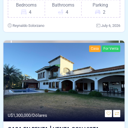
Bedrooms
Bathrooms
Parking
4
4
2
Reynaldo Solorzano
July 6, 2026
Casa
For Venta
U$
1,300,000/Dólares