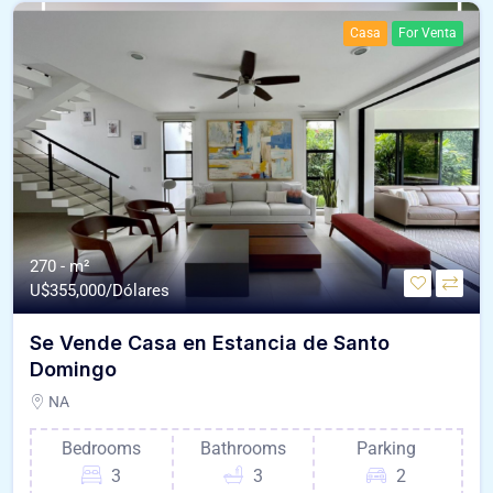
Casa
For Venta
270 - m²
U$
355,000/Dólares
Se Vende Casa en Estancia de Santo
Domingo
NA
Bedrooms
Bathrooms
Parking
3
3
2