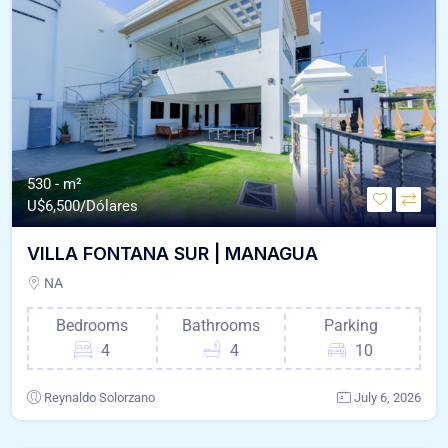
530 - m²
U$
6,500/Dólares
VILLA FONTANA SUR | MANAGUA
NA
Bedrooms
Bathrooms
Parking
4
4
10
Reynaldo Solorzano
July 6, 2026