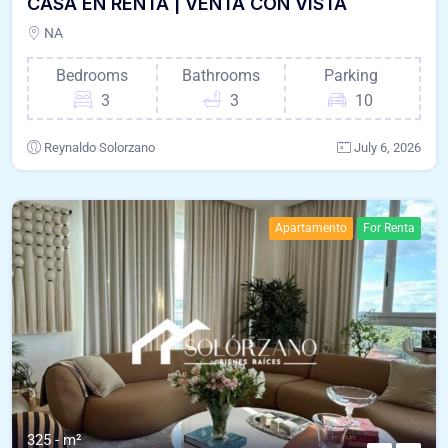
CASA EN RENTA | VENTA CON VISTA
NA
Bedrooms
Bathrooms
Parking
3
3
10
Reynaldo Solorzano
July 6, 2026
Apartamento
For Renta
325 - m²