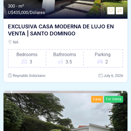
300 - m²
U$
435,000/Dólares
EXCLUSIVA CASA MODERNA DE LUJO EN
VENTA | SANTO DOMINGO
NA
Bedrooms
Bathrooms
Parking
3
3.5
2
Reynaldo Solorzano
July 6, 2026
Casa
For Venta