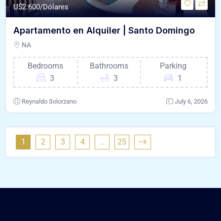
U$
2.600/Dólares
Apartamento en Alquiler | Santo Domingo
NA
Bedrooms
Bathrooms
Parking
3
3
1
Reynaldo Solorzano
July 6, 2026
1
2
3
4
…
25