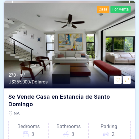
Casa
For Venta
270 - m²
U$
355,000/Dólares
Se Vende Casa en Estancia de Santo
Domingo
NA
Bedrooms
Bathrooms
Parking
3
3
2