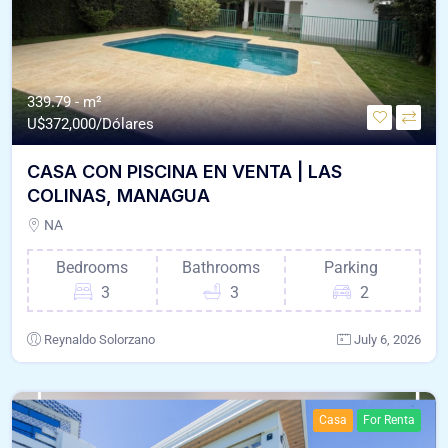
339.79 - m²
U$
372,000/Dólares
CASA CON PISCINA EN VENTA | LAS
COLINAS, MANAGUA
NA
Bedrooms
Bathrooms
Parking
3
3
2
Reynaldo Solorzano
July 6, 2026
Casa
For Renta