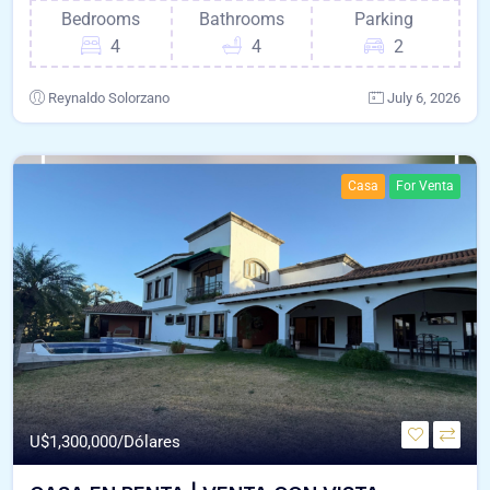
Bedrooms
Bathrooms
Parking
4
4
2
Reynaldo Solorzano
July 6, 2026
Casa
For Venta
U$
1,300,000/Dólares