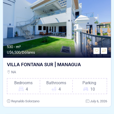
530 - m²
U$
6,500/Dólares
VILLA FONTANA SUR | MANAGUA
NA
Bedrooms
Bathrooms
Parking
4
4
10
Reynaldo Solorzano
July 6, 2026