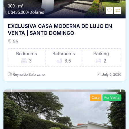
300 - m²
U$
435,000/Dólares
EXCLUSIVA CASA MODERNA DE LUJO EN
VENTA | SANTO DOMINGO
NA
Bedrooms
Bathrooms
Parking
3
3.5
2
Reynaldo Solorzano
July 6, 2026
Casa
For Venta