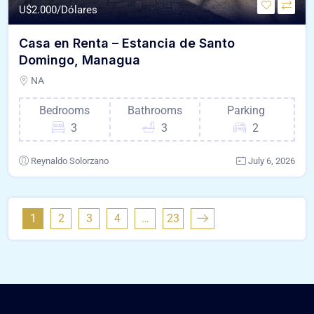
U$
2.000/Dólares
Casa en Renta – Estancia de Santo
Domingo, Managua
NA
Bedrooms
Bathrooms
Parking
3
3
2
Reynaldo Solorzano
July 6, 2026
1
2
3
4
…
23