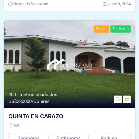
Reynaldo Solorzano
June 3, 2024
Fincas
For Venta
400 - metros cuadrados
US$
280000/Dólares
QUINTA EN CARAZO
NA
Bedrooms
Bathrooms
Parking