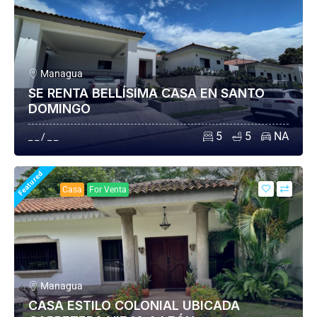
Managua
SE RENTA BELLÍSIMA CASA EN SANTO
DOMINGO
5
5
NA
_ _ / _ _
Featured
Casa
For Venta
Managua
CASA ESTILO COLONIAL UBICADA