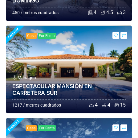
DOMINGO
4
4.5
3
450 / metros cuadrados
Featured
Casa
For Renta
Managua
ESPECTACULAR MANSIÓN EN
CARRETERA SUR
4
4
15
1217 / metros cuadrados
Featured
Casa
For Renta