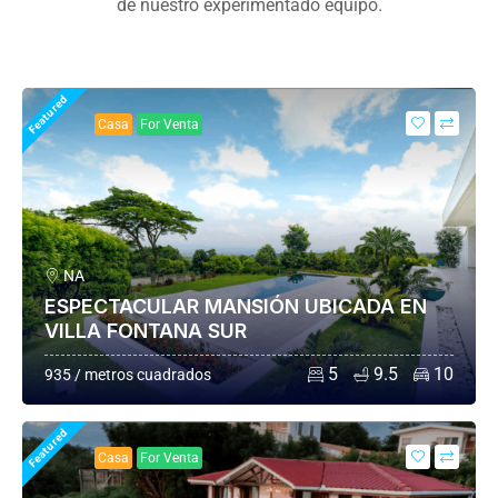
de nuestro experimentado equipo.
Featured
Casa
For Venta
NA
ESPECTACULAR MANSIÓN UBICADA EN
VILLA FONTANA SUR
5
9.5
10
935 / metros cuadrados
Featured
Casa
For Venta