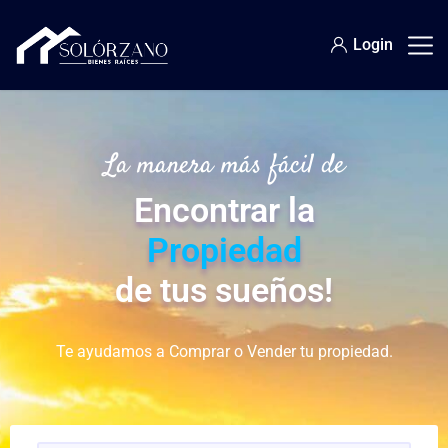
Login
La manera más fácil de
Encontrar la
Propiedad
de tus sueños!
Te ayudamos a Comprar o Vender tu propiedad.