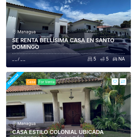
Managua
SE RENTA BELLÍSIMA CASA EN SANTO
DOMINGO
5
5
NA
_ _ / _ _
Featured
Casa
For Venta
Managua
CASA ESTILO COLONIAL UBICADA