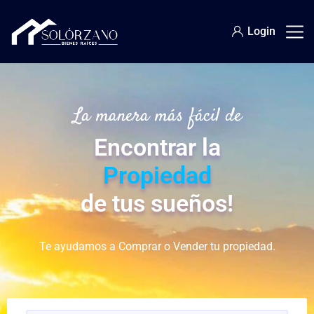
Login
La manera más fácil de
Encontrar la
Propiedad
de tus sueños!
Te ayudamos a Comprar o Vender tu propiedad.