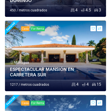
DOMINGO
4
4.5
3
450 / metros cuadrados
Featured
Casa
For Renta
Managua
ESPECTACULAR MANSIÓN EN
CARRETERA SUR
4
4
15
1217 / metros cuadrados
Featured
Casa
For Renta