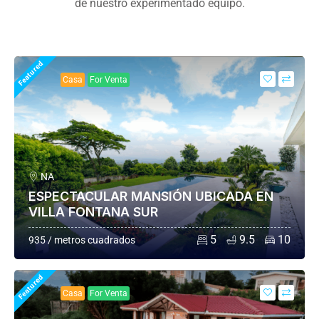
de nuestro experimentado equipo.
Featured
Casa
For Venta
NA
ESPECTACULAR MANSIÓN UBICADA EN
VILLA FONTANA SUR
5
9.5
10
935 / metros cuadrados
Featured
Casa
For Venta