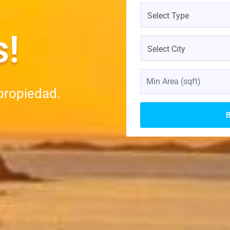
Select Type
s!
Select City
propiedad.
B