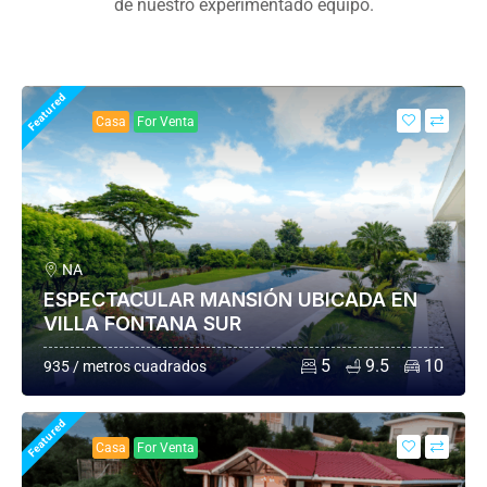
de nuestro experimentado equipo.
Featured
Casa
For Venta
NA
ESPECTACULAR MANSIÓN UBICADA EN
VILLA FONTANA SUR
5
9.5
10
935 / metros cuadrados
Featured
Casa
For Venta