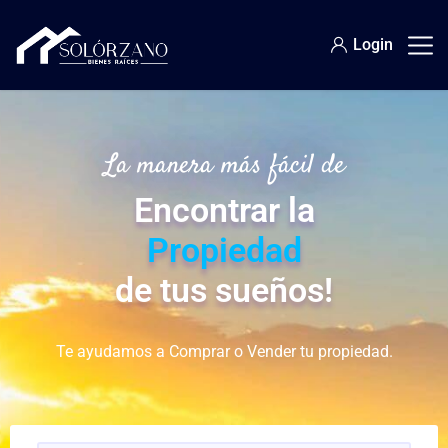
Login
La manera más fácil de
Encontrar la
Propiedad
de tus sueños!
Te ayudamos a Comprar o Vender tu propiedad.