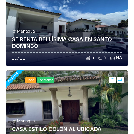
Managua
SE RENTA BELLÍSIMA CASA EN SANTO
DOMINGO
5
5
NA
_ _ / _ _
Featured
Casa
For Venta
Managua
CASA ESTILO COLONIAL UBICADA