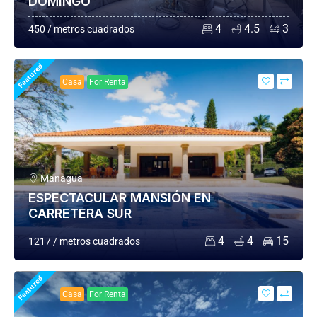
DOMINGO
4
4.5
3
450 / metros cuadrados
Featured
Casa
For Renta
Managua
ESPECTACULAR MANSIÓN EN
CARRETERA SUR
4
4
15
1217 / metros cuadrados
Featured
Casa
For Renta