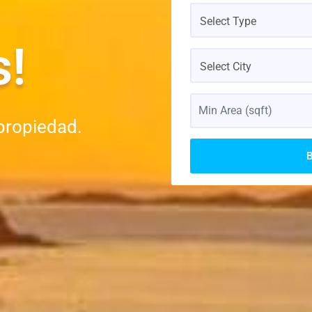
Select Type
s!
Select City
propiedad.
B