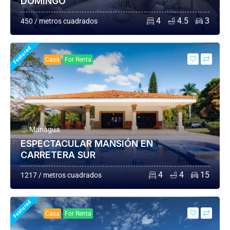
DOMINGO
4
4.5
3
450 / metros cuadrados
Featured
Casa
For Renta
Managua
ESPECTACULAR MANSIÓN EN
CARRETERA SUR
4
4
15
1217 / metros cuadrados
Featured
Casa
For Renta