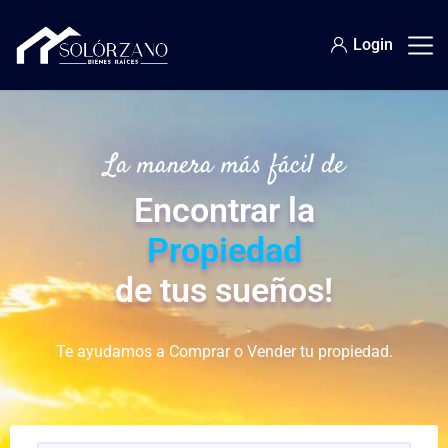
Login
La manera más fácil de
Encontrar la
Propiedad
de tus sueños!
Te ayudamos a Comprar o Vender tu propiedad.