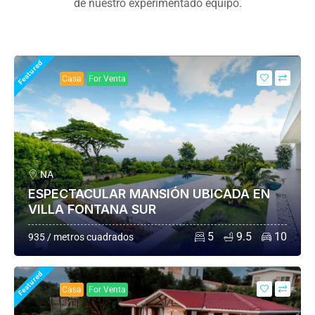
de nuestro experimentado equipo.
Featured
Casa
For Venta
NA
ESPECTACULAR MANSIÓN UBICADA EN
VILLA FONTANA SUR
5
9.5
10
935 / metros cuadrados
Featured
Casa
For Venta