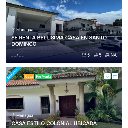
Managua
SE RENTA BELLÍSIMA CASA EN SANTO
DOMINGO
5
5
NA
_ _ / _ _
Featured
Casa
For Venta
Managua
CASA ESTILO COLONIAL UBICADA