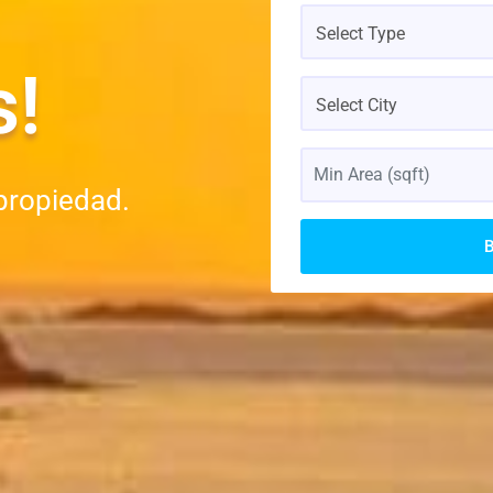
Select Type
s!
Select City
propiedad.
B