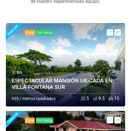
de nuestro experimentado equipo.
Featured
Casa
For Venta
NA
ESPECTACULAR MANSIÓN UBICADA EN
VILLA FONTANA SUR
5
9.5
10
935 / metros cuadrados
Featured
Casa
For Venta