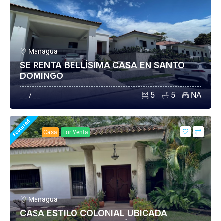
Managua
SE RENTA BELLÍSIMA CASA EN SANTO
DOMINGO
5
5
NA
_ _ / _ _
Featured
Casa
For Venta
Managua
CASA ESTILO COLONIAL UBICADA