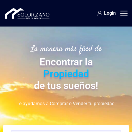
Login
La manera más fácil de
Encontrar la
Propiedad
de tus sueños!
Te ayudamos a Comprar o Vender tu propiedad.