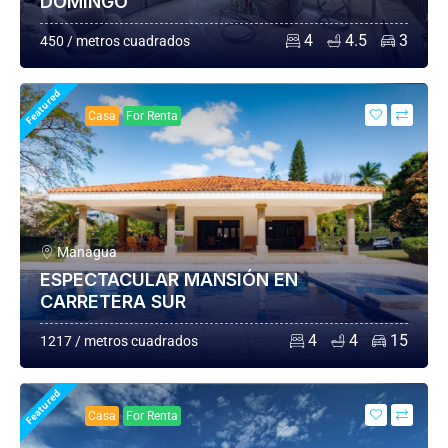
DOMINGO
4
4.5
3
450 / metros cuadrados
Featured
Casa
For Renta
Managua
ESPECTACULAR MANSIÓN EN
CARRETERA SUR
4
4
15
1217 / metros cuadrados
Featured
Casa
For Renta