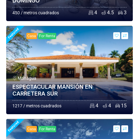
DOMINGO
4
4.5
3
450 / metros cuadrados
Featured
Casa
For Renta
Managua
ESPECTACULAR MANSIÓN EN
CARRETERA SUR
4
4
15
1217 / metros cuadrados
Featured
Casa
For Renta