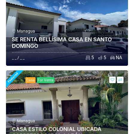
Managua
SE RENTA BELLÍSIMA CASA EN SANTO
DOMINGO
5
5
NA
_ _ / _ _
Featured
Casa
For Venta
Managua
CASA ESTILO COLONIAL UBICADA