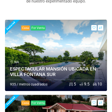
de nuestro experimentado equipo.
Featured
Casa
For Venta
NA
ESPECTACULAR MANSIÓN UBICADA EN
VILLA FONTANA SUR
5
9.5
10
935 / metros cuadrados
Featured
Casa
For Venta