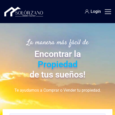
Login
La manera más fácil de
Encontrar la
Propiedad
de tus sueños!
Te ayudamos a Comprar o Vender tu propiedad.