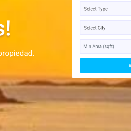
Select Type
s!
Select City
propiedad.
B