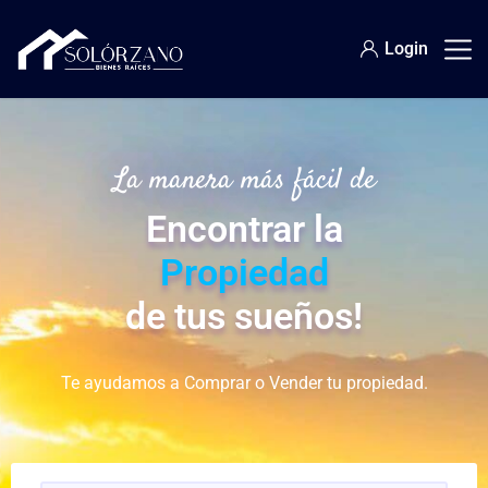
Login
La manera más fácil de
Encontrar la
Propiedad
de tus sueños!
Te ayudamos a Comprar o Vender tu propiedad.