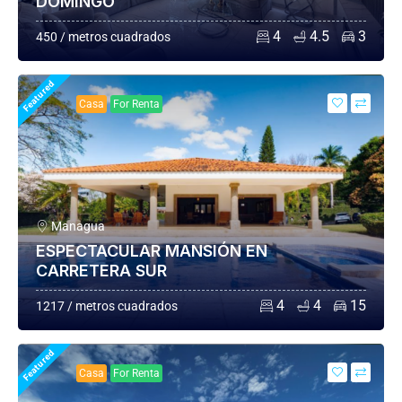
DOMINGO
4
4.5
3
450 / metros cuadrados
Featured
Casa
For Renta
Managua
ESPECTACULAR MANSIÓN EN
CARRETERA SUR
4
4
15
1217 / metros cuadrados
Featured
Casa
For Renta