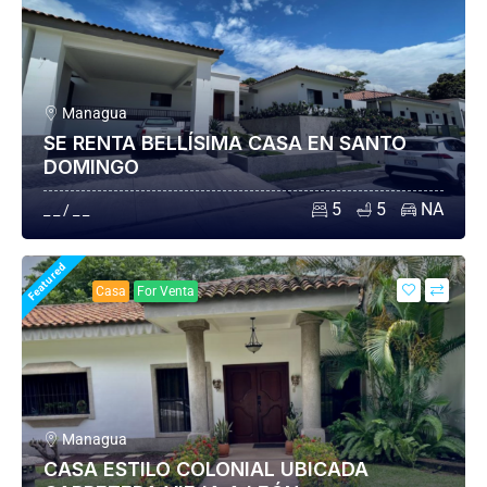
Managua
SE RENTA BELLÍSIMA CASA EN SANTO
DOMINGO
5
5
NA
_ _ / _ _
Featured
Casa
For Venta
Managua
CASA ESTILO COLONIAL UBICADA