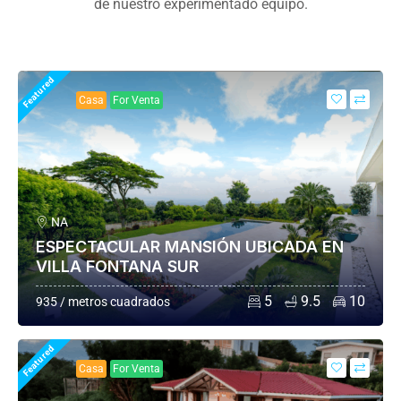
de nuestro experimentado equipo.
Featured
Casa
For Venta
NA
ESPECTACULAR MANSIÓN UBICADA EN
VILLA FONTANA SUR
5
9.5
10
935 / metros cuadrados
Featured
Casa
For Venta