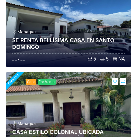
Managua
SE RENTA BELLÍSIMA CASA EN SANTO
DOMINGO
5
5
NA
_ _ / _ _
Featured
Casa
For Venta
Managua
CASA ESTILO COLONIAL UBICADA