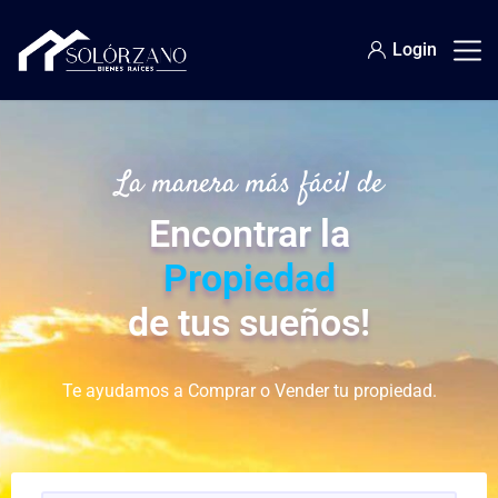
Login
La manera más fácil de
Encontrar la
Propiedad
de tus sueños!
Te ayudamos a Comprar o Vender tu propiedad.