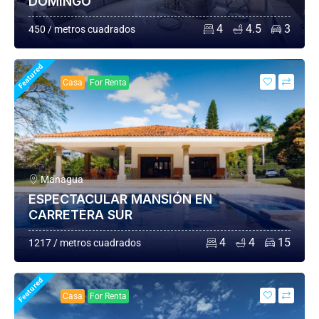
DOMINGO
4
4.5
3
450 / metros cuadrados
Featured
Casa
For Renta
Managua
ESPECTACULAR MANSIÓN EN
CARRETERA SUR
4
4
15
1217 / metros cuadrados
Featured
Casa
For Renta