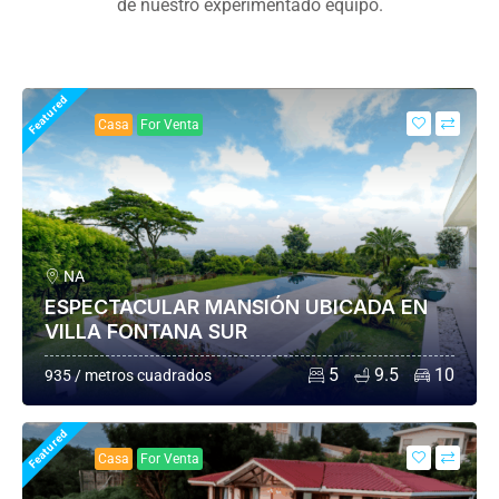
de nuestro experimentado equipo.
Featured
Casa
For Venta
NA
ESPECTACULAR MANSIÓN UBICADA EN
VILLA FONTANA SUR
5
9.5
10
935 / metros cuadrados
Featured
Casa
For Venta