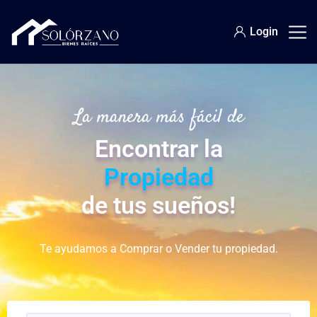
Login
La manera más fácil de
Encontrar la
Propiedad
de tus sueños!
Te ayudamos a Comprar o Vender tu propiedad.