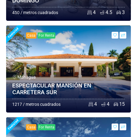
DOMINGO
4
4.5
3
450 / metros cuadrados
Featured
Casa
For Renta
Managua
ESPECTACULAR MANSIÓN EN
CARRETERA SUR
4
4
15
1217 / metros cuadrados
Featured
Casa
For Renta