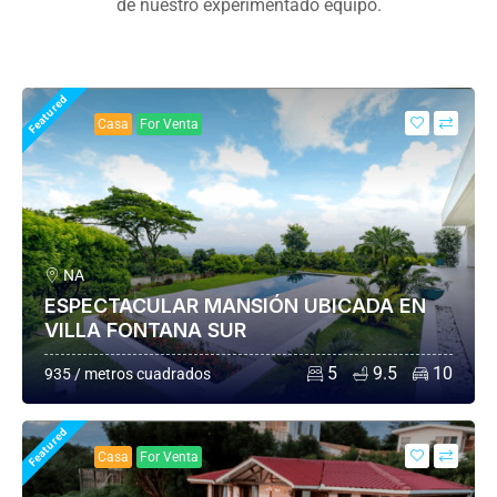
de nuestro experimentado equipo.
Featured
Casa
For Venta
NA
ESPECTACULAR MANSIÓN UBICADA EN
VILLA FONTANA SUR
5
9.5
10
935 / metros cuadrados
Featured
Casa
For Venta