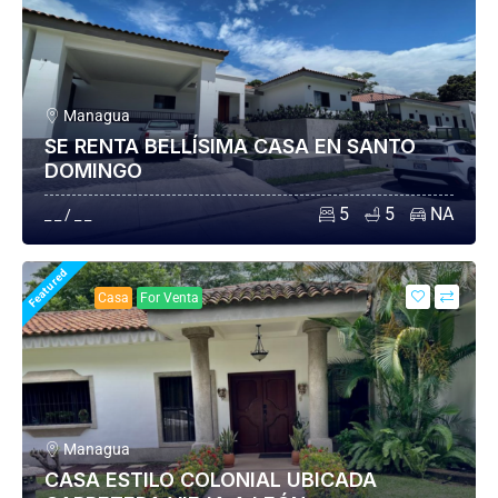
Managua
SE RENTA BELLÍSIMA CASA EN SANTO
DOMINGO
5
5
NA
_ _ / _ _
Featured
Casa
For Venta
Managua
CASA ESTILO COLONIAL UBICADA