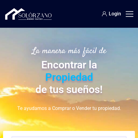
Login
La manera más fácil de
Encontrar la
Propiedad
de tus sueños!
Te ayudamos a Comprar o Vender tu propiedad.