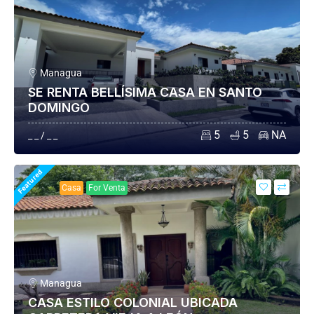
Managua
SE RENTA BELLÍSIMA CASA EN SANTO
DOMINGO
5
5
NA
_ _ / _ _
Featured
Casa
For Venta
Managua
CASA ESTILO COLONIAL UBICADA