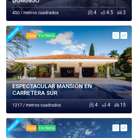
DOMINGO
4
4.5
3
450 / metros cuadrados
Featured
Casa
For Renta
Managua
ESPECTACULAR MANSIÓN EN
CARRETERA SUR
4
4
15
1217 / metros cuadrados
Featured
Casa
For Renta