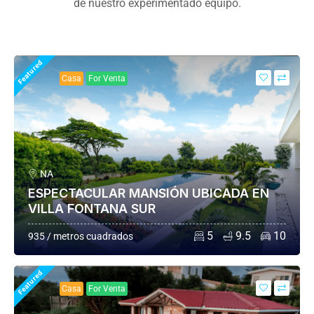
de nuestro experimentado equipo.
Featured
Casa
For Venta
NA
ESPECTACULAR MANSIÓN UBICADA EN
VILLA FONTANA SUR
5
9.5
10
935 / metros cuadrados
Featured
Casa
For Venta