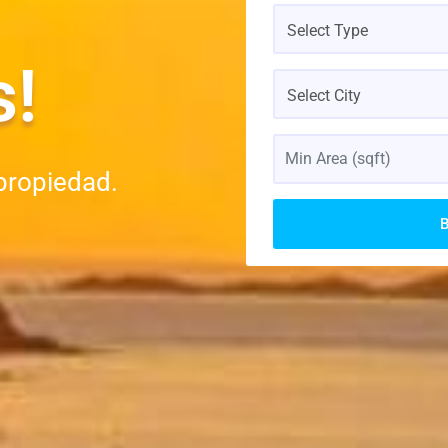
Select Type
s!
Select City
propiedad.
B