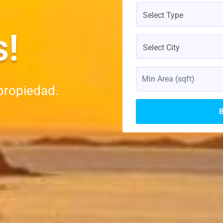
Select Type
s!
Select City
propiedad.
B