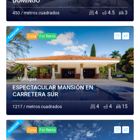
DOMINGO
4
4.5
3
450 / metros cuadrados
Featured
Casa
For Renta
Managua
ESPECTACULAR MANSIÓN EN
CARRETERA SUR
4
4
15
1217 / metros cuadrados
Featured
Casa
For Renta