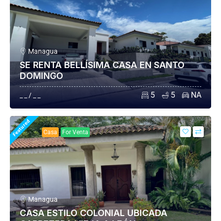
Managua
SE RENTA BELLÍSIMA CASA EN SANTO
DOMINGO
5
5
NA
_ _ / _ _
Featured
Casa
For Venta
Managua
CASA ESTILO COLONIAL UBICADA