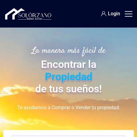
Login
La manera más fácil de
Encontrar la
Propiedad
de tus sueños!
Te ayudamos a Comprar o Vender tu propiedad.