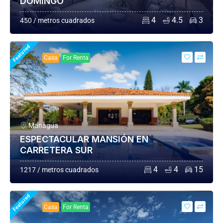
DOMINGO
4
4.5
3
450 / metros cuadrados
Featured
Casa
For Renta
Managua
ESPECTACULAR MANSIÓN EN
CARRETERA SUR
4
4
15
1217 / metros cuadrados
Featured
Casa
For Renta