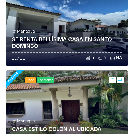
Managua
SE RENTA BELLÍSIMA CASA EN SANTO
DOMINGO
5
5
NA
_ _ / _ _
Featured
Casa
For Venta
Managua
CASA ESTILO COLONIAL UBICADA