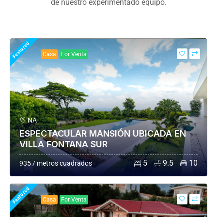
de nuestro experimentado equipo.
Featured
Casa
For Venta
NA
ESPECTACULAR MANSIÓN UBICADA EN
VILLA FONTANA SUR
5
9.5
10
935 / metros cuadrados
Featured
Casa
For Venta