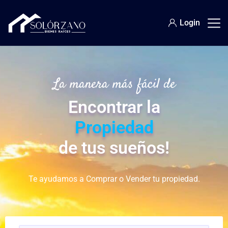
Login
La manera más fácil de
Encontrar la
Propiedad
de tus sueños!
Te ayudamos a Comprar o Vender tu propiedad.