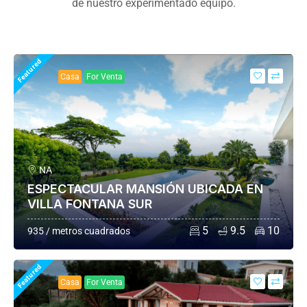
de nuestro experimentado equipo.
Featured
Casa
For Venta
NA
ESPECTACULAR MANSIÓN UBICADA EN
VILLA FONTANA SUR
5
9.5
10
935 / metros cuadrados
Featured
Casa
For Venta