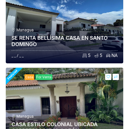
Managua
SE RENTA BELLÍSIMA CASA EN SANTO
DOMINGO
5
5
NA
_ _ / _ _
Featured
Casa
For Venta
Managua
CASA ESTILO COLONIAL UBICADA