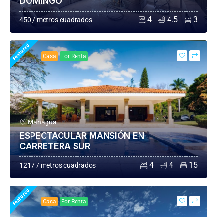
DOMINGO
4
4.5
3
450 / metros cuadrados
Featured
Casa
For Renta
Managua
ESPECTACULAR MANSIÓN EN
CARRETERA SUR
4
4
15
1217 / metros cuadrados
Featured
Casa
For Renta