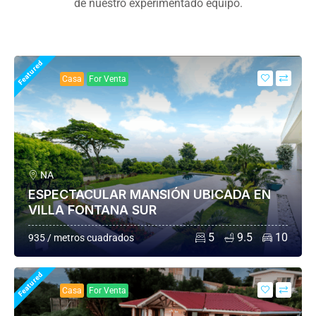
de nuestro experimentado equipo.
Featured
Casa
For Venta
NA
ESPECTACULAR MANSIÓN UBICADA EN
VILLA FONTANA SUR
5
9.5
10
935 / metros cuadrados
Featured
Casa
For Venta