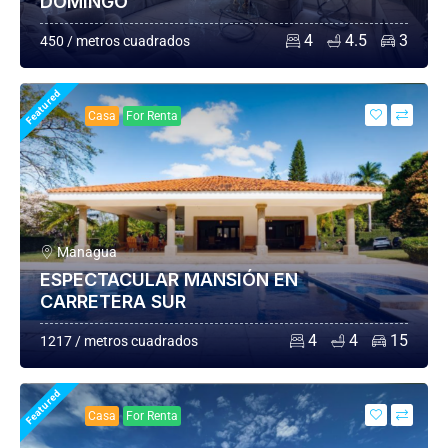
DOMINGO
4
4.5
3
450 / metros cuadrados
Featured
Casa
For Renta
Managua
ESPECTACULAR MANSIÓN EN
CARRETERA SUR
4
4
15
1217 / metros cuadrados
Featured
Casa
For Renta