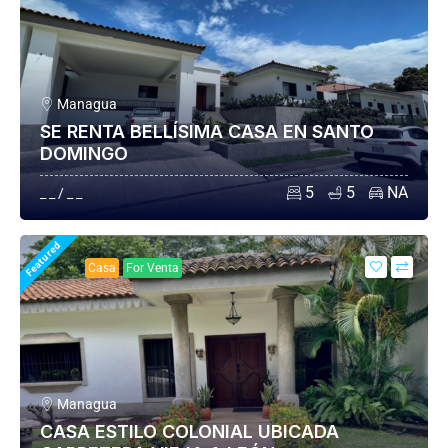
Managua
SE RENTA BELLÍSIMA CASA EN SANTO
DOMINGO
5
5
NA
_ _ / _ _
Featured
Casa
For Venta
Managua
CASA ESTILO COLONIAL UBICADA