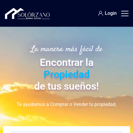
Login
La manera más fácil de
Encontrar la
Propiedad
de tus sueños!
Te ayudamos a Comprar o Vender tu propiedad.