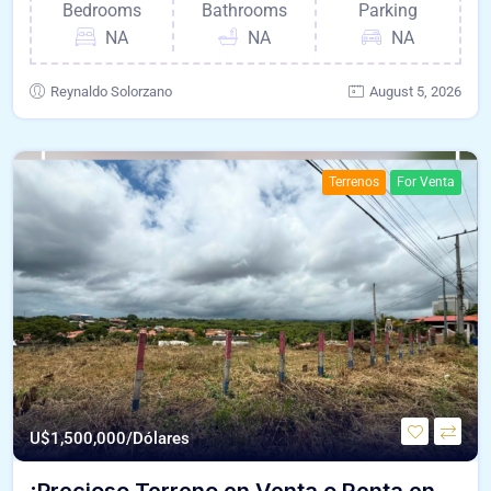
Bedrooms
Bathrooms
Parking
NA
NA
NA
Reynaldo Solorzano
August 5, 2026
Terrenos
For Venta
U$
1,500,000/Dólares
¡Precioso Terreno en Venta o Renta en