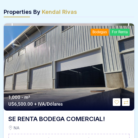
Properties By
Kendal Rivas
Bodegas
For Renta
1,000 - m²
U$
6,500.00 + IVA/Dólares
SE RENTA BODEGA COMERCIAL!
NA