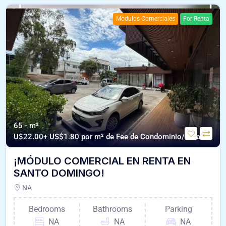
Módulos Comerciales
For Renta
65 - m²
U$
22.00+ US$1.80 por m² de Fee de Condominio/Dólares
¡MÓDULO COMERCIAL EN RENTA EN
SANTO DOMINGO!
NA
Bedrooms
Bathrooms
Parking
NA
NA
NA