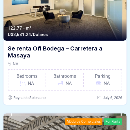
122.77 - m²
U$
3,681.24/Dólares
Se renta Ofi Bodega – Carretera a
Masaya
NA
Bedrooms
Bathrooms
Parking
NA
NA
NA
Reynaldo Solorzano
July 6, 2026
Módulos Comerciales
For Renta