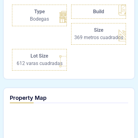
Type
Build
Bodegas
Size
369 metros cuadrados
Lot Size
612 varas cuadradas
Property Map