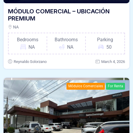
MÓDULO COMERCIAL – UBICACIÓN
PREMIUM
NA
Bedrooms
Bathrooms
Parking
NA
NA
50
Reynaldo Solorzano
March 4, 2026
Módulos Comerciales
For Renta