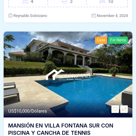
4
3
10
Reynaldo Solorzano
November 4, 2024
Casa
For Renta
US$
10,000/Dólares
MANSIÓN EN VILLA FONTANA SUR CON
PISCINA Y CANCHA DE TENNIS