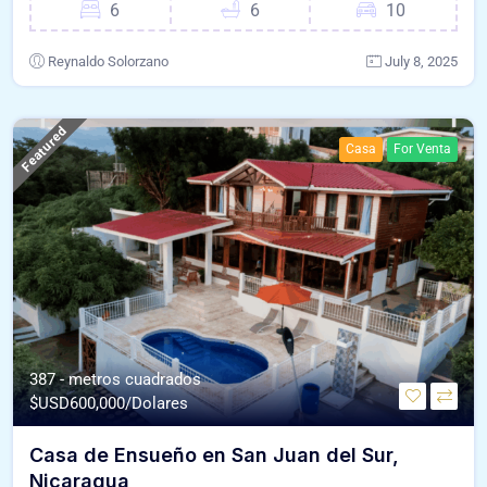
6
6
10
Reynaldo Solorzano
July 8, 2025
Featured
Casa
For Venta
387 - metros cuadrados
$USD
600,000/Dolares
Casa de Ensueño en San Juan del Sur,
Nicaragua