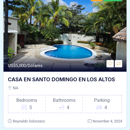
US$
5,000/Dólares
CASA EN SANTO DOMINGO EN LOS ALTOS
NA
Bedrooms
Bathrooms
Parking
5
4
4
Reynaldo Solorzano
November 4, 2024