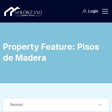
Login
Property Feature:
Pisos
de Madera
Newest