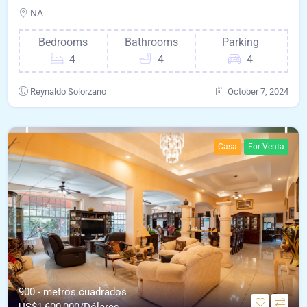
NA
Bedrooms
Bathrooms
Parking
4
4
4
Reynaldo Solorzano
October 7, 2024
Casa
For Venta
900 - metros cuadrados
US$
1,600,000/Dólares