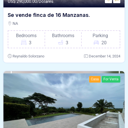
US$
290,000.00/Dólares
Se vende finca de 16 Manzanas.
NA
Bedrooms
Bathrooms
Parking
3
3
20
Reynaldo Solorzano
December 14, 2024
Casa
For Venta