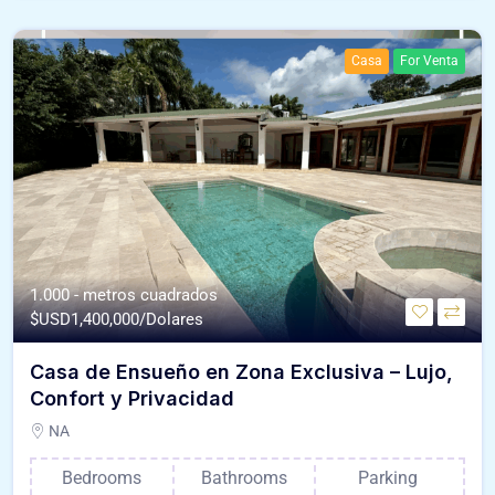
Casa
For Venta
1.000 - metros cuadrados
$USD
1,400,000/Dolares
Casa de Ensueño en Zona Exclusiva – Lujo,
Confort y Privacidad
NA
Bedrooms
Bathrooms
Parking