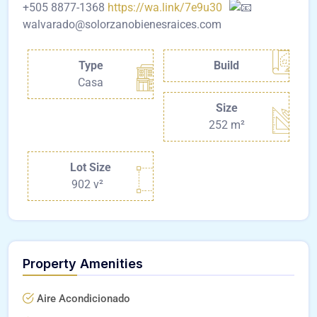
+505 8877-1368
https://wa.link/7e9u30
walvarado@solorzanobienesraices.com
Type
Build
Casa
Size
252 m²
Lot Size
902 v²
Property Amenities
Aire Acondicionado