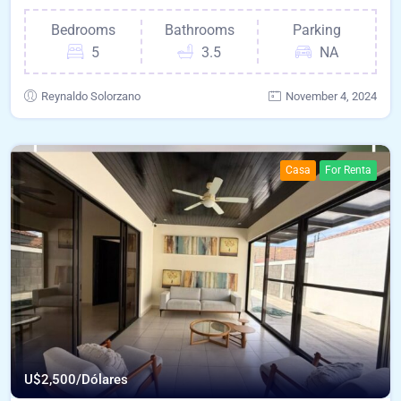
Bedrooms
Bathrooms
Parking
5
3.5
NA
Reynaldo Solorzano
November 4, 2024
Casa
For Renta
U$
2,500/Dólares