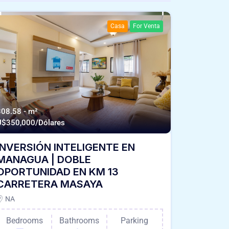
Casa
For Venta
308.58 - m²
U$
350,000/Dólares
INVERSIÓN INTELIGENTE EN
MANAGUA | DOBLE
OPORTUNIDAD EN KM 13
CARRETERA MASAYA
NA
Bedrooms
Bathrooms
Parking