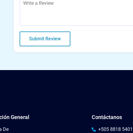
ción General
Contáctanos
a De
+505 8818 5401