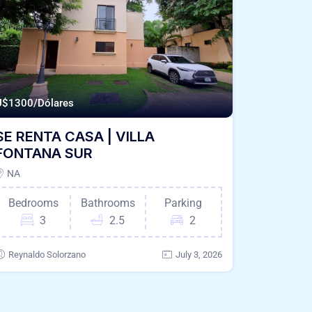
U$
1300/Dólares
SE RENTA CASA | VILLA
FONTANA SUR
NA
Bedrooms
Bathrooms
Parking
3
2.5
2
Reynaldo Solorzano
July 3, 2026