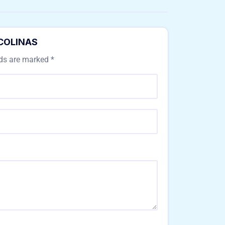
 COLINAS
lds are marked
*