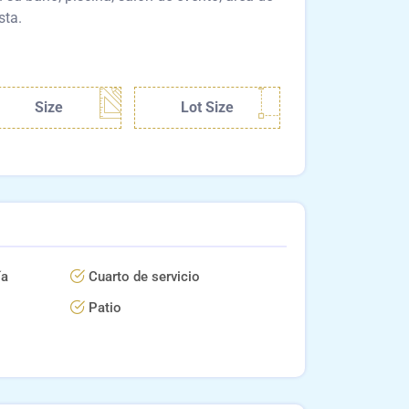
sta.
Size
Lot Size
ía
Cuarto de servicio
Patio