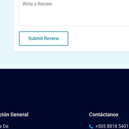
ción General
Contáctanos
a De
+505 8818 5401